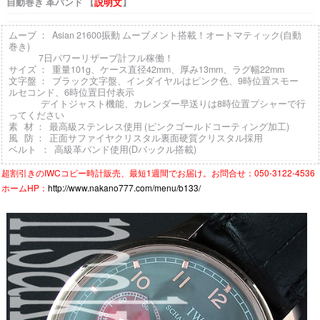
自動巻き 革バンド 【
説明文
】
ムーブ ： Asian 21600振動 ムーブメント搭載！オートマティック(自動
巻き)
7日パワーリザーブ計フル稼働！
サイズ ： 重量101g、ケース直径42mm、厚み13mm、ラグ幅22mm
文字盤 ： ブラック文字盤、インダイヤルはピンク色、9時位置スモー
ルセコンド、6時位置日付表示
デイトジャスト機能、カレンダー早送りは8時位置プシャーで行
ってください
素 材 ： 最高級ステンレス使用 (ピンクゴールドコーティング加工)
風 防 ： 正面サファイヤクリスタル裏面硬質クリスタル採用
ベルト ： 高級革バンド使用(Dバックル搭載)
超割引きの
IWCコピー時計
販売、最短1週間でお届け。お問合せ：050-3122-4536
ホームHP：
http://www.nakano777.com/menu/b133/