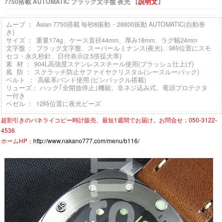
7750搭載 AUTOMATIC ブラック文字盤 夜光 【
説明文
】
ムーブ ： Asian 7750搭載 毎秒8振動・28800振動 AUTOMATIC(自動巻
き)
サイズ ： 重量174g、ケース直径44mm、厚み18mm、ラグ幅24mm
文字盤 ： ブラック文字盤、スーパールミナンス(夜光)、9時位置にスモ
セコ・永久秒針、日付表示(2.5倍拡大率)
素 材 ： 904L高強度ステンレススチール使用(ブラッシュ仕上げ)
風 防 ： スクラッチ防止サファイヤクリスタル(シースルーバック)
ベルト ： 高級革バンド使用 (ピンバックル搭載)
リューズ： ハック｢全開放停止｣機能、非ネジ込み式、竜頭プロテクタ
ー付き
ベゼル ： 12時位置に夜光ビーズ
超割引きの
パネライコピー時計
販売、最短1週間でお届け。お問合せ：050-3122-
4536
ホームHP：
http://www.nakano777.com/menu/b116/