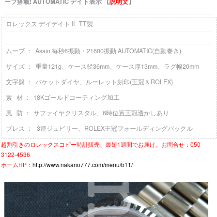
ーブ搭載! AUTOMATIC デイト表示 【
説明文
】
ロレックス デイデイト II TT製
ムーブ ： Asain 毎秒6振動・21600振動 AUTOMATIC(自動巻き)
サイズ ： 重量121g、ケース径36mm、ケース厚13mm、ラグ幅20mm
文字盤 ： バケットダイヤ、ルーレット刻印(王冠＆ROLEX)
素 材 ： 18Kゴールドコーティング加工
風 防 ： サファイヤクリスタル、6時位置王冠透かしあり
ブレス ： 3連ジュビリー、ROLEX王冠フォールディングバックル
超割引きの
ロレックスコピー時計
販売、最短1週間でお届け。お問合せ：050-
3122-4536
ホームHP：
http://www.nakano777.com/menu/b11/