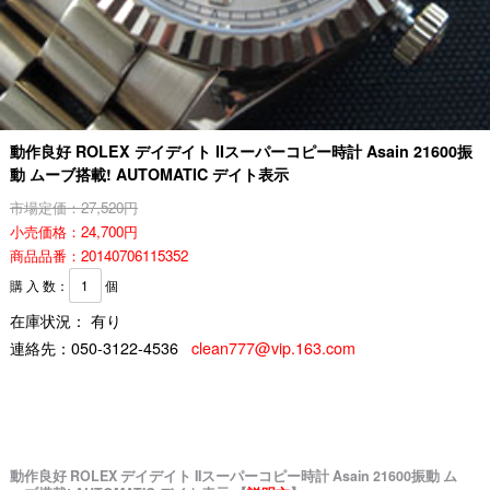
動作良好 ROLEX デイデイト IIスーパーコピー時計 Asain 21600振
動 ムーブ搭載! AUTOMATIC デイト表示
市場定価：27,520円
小売価格：24,700円
商品品番：20140706115352
購 入 数：
個
在庫状況： 有り
連絡先：
050-3122-4536
clean777@vip.163.com
動作良好 ROLEX デイデイト IIスーパーコピー時計 Asain 21600振動 ム