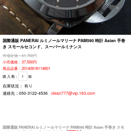
国際通販 PANERAI ルミノールマリーナ PAM590 時計 Asian 手巻
き スモールセコンド、スーパールミナンス
市場定価：41,760円
小売価格：37,500円
商品品番：20140618114801
購 入 数：
個
在庫状況： 有り
連絡先：
050-3122-4536
clean777@vip.163.com
国際通販 PANERAI ルミノールマリーナ PAM590 時計 Asian 手巻き スモ