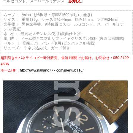
ールセコンド、スーパールミナンス 【
説明文
】
ムーブ ： Asian 1秒6振動・毎時21600振動 (手巻き)
サイズ ： 重量139g、ケース直径44mm、厚み14mm、ラグ幅24mm
文字盤 ： 黒色文字盤、9時位置にスモールセコンド、スーパールミナ
ンス(夜光)
素 材 ： 最高級ステンレス使用 (鏡面仕上げ)
風 防 ： ドーム型キズ防止サファイヤクリスタル採用 (裏蓋は密閉式)
ベルト ： 高級ラバーバンド使用 (ピンバックル搭載)
リューズ： 非ネジ込み式、ガード付き
超割引きの
パネライコピー時計
販売、最短1週間でお届け。お問合せ：050-3122-
4536
ホームHP：
http://www.nakano777.com/menu/b116/