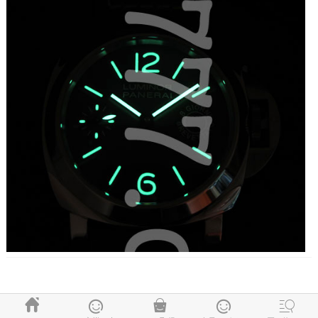




