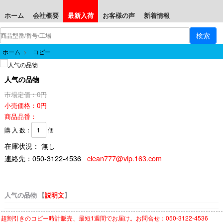
ホーム
会社概要
最新入荷
お客様の声
新着情報
ホーム
>
コピー
人气の品物
市場定価：0円
小売価格：0円
商品品番：
購 入 数：
個
在庫状況： 無し
連絡先：
050-3122-4536
clean777@vip.163.com
人气の品物 【
説明文
】
超割引きの
コピー時計
販売、最短1週間でお届け。お問合せ：050-3122-4536