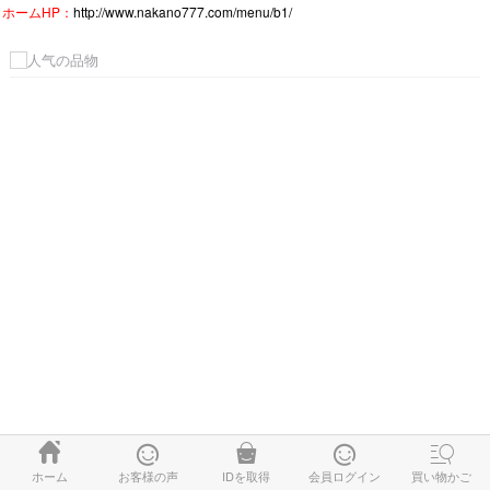
ホームHP：
http://www.nakano777.com/menu/b1/





ホーム
お客様の声
IDを取得
会員ログイン
買い物かご