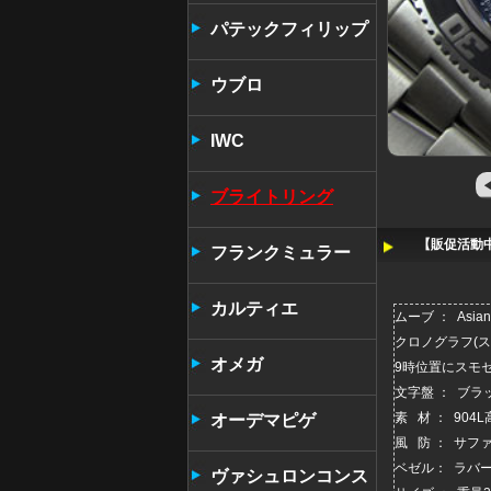
パテックフィリップ
ウブロ
IWC
ブライトリング
【販促活動中
フランクミュラー
カルティエ
ムーブ ： Asia
クロノグラフ(
オメガ
9時位置にスモ
文字盤 ： ブ
素 材 ： 90
オーデマピゲ
風 防 ： サフ
ベゼル： ラバ
ヴァシュロンコンス