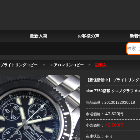
最新入荷
お客様の声
新着
ブライトリングコピー
>
エアロマリンコピー
>
説明文
【販促活動中】 ブライトリング
sian 7750搭載 クロノグラフ Aut
商品品番：20130122030518
47,520
円
市場価格：
42,700円
小売価格：
在庫状況： 有り