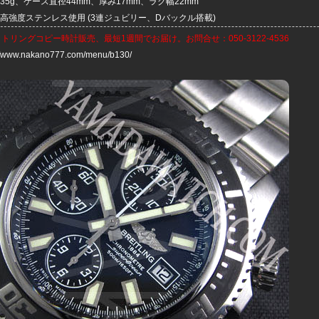
235g、ケース直径44mm、厚み17mm、ラグ幅22mm
4L高強度ステンレス使用 (3連ジュビリー、Dバックル搭載)
イトリングコピー時計
販売、最短1週間でお届け。お問合せ：050-3122-4536
://www.nakano777.com/menu/b130/