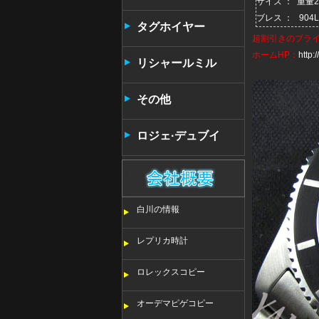
サイズ ： 重量
ブレス ： 90
タンタン
タグホイヤー
超割引きの
ブラ
ホームHP：
http
リシャールミル
その他
ロジェ·デュブイ
白川の情報
レプリカ時計
ロレックスコピー
オーデマピゲコピー