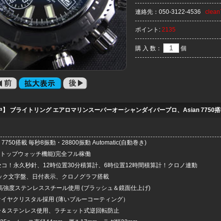
連絡先：
050-3122-4536
clea
ポイント:
2135
購 入 数：
個
】 ブライトリング エアロマリンスーパーオーシャンダイバープロ、Asian 7750搭載 ク
n 7750搭載 毎秒8振動・28800振動 Automatic(自動巻き)
ストップウォッチ機能)完全フル稼働
セコ！永久秒針、12時位置30分積算計、6時位置12時間積算計！クロノ連動
ラック文字盤、日付表示、クロノグラフ搭載
4L高強度ステンレススチール使用 (ブラッシュ＆鏡面仕上げ)
ァイヤクリスタル採用 (薄いブルーコーティング）
ー＆ステンレス使用、ラチェット式逆回転防止