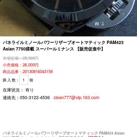
パネライルミノールパワーリザーブオートマティック PAM423
Asian 7750搭載 スーパールミナンス 【販売促進中】
市場定価：28,960円
小売価格：26,000円
商品品番：20130816043159
購 入 数：
個
在庫状況： 有り
連絡先：
050-3122-4536
clean777@vip.163.com
パネライルミノールパワーリザーブオートマティック PAM423 Asian