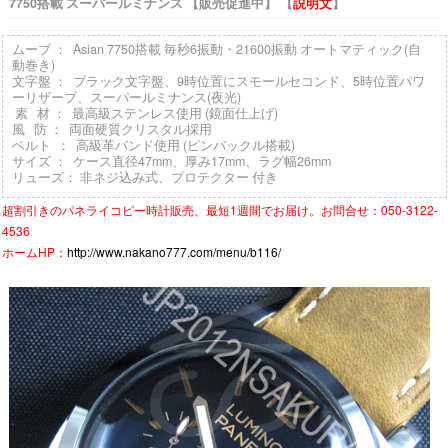
7750搭載 スーパールミナンス 【販売促進中】 【
説明文
】
ムーブ ： Asian 7750搭載 毎秒6振動・21600振動 オートマティック(自
動巻き)
文字盤 ： ブラック文字盤、9時位置にスモールセコンド、5時位置パワ
ーリザーブ、スーパールミナンス(夜光)
素 材 ： 最高級ステンレス使用 (鏡面仕上げ)
風 防 ： 両面硬質クリスタル採用
ベルト ： 高級革バンド使用 (ピンバックル搭載)
サイズ ： ケース直径47mm、厚み17mm、ラグ幅26mm
リューズ： 非ネジ込み式、プロテクター 付き
超割引きの
パネライコピー時計
販売、最短1週間でお届け。お問合せ：050-3122-
4536
ホームHP：
http://www.nakano777.com/menu/b116/