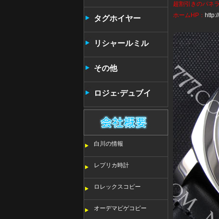
超割引きの
パネ
ホームHP：
http
タンタン
タグホイヤー
リシャールミル
その他
ロジェ·デュブイ
白川の情報
レプリカ時計
ロレックスコピー
オーデマピゲコピー