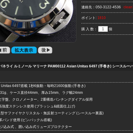
連絡先：
050-3122-4536
clea
ポイント:
1810
購 入 数：
個
ネライ ルミノール マリーナ PAM00112 Asian Unitas 6497 (手巻き) シースルー
 Unitas 6497搭載 1秒6振動・毎時21600振動 (手巻き)
131g、ケース直径44mm、厚み15mm、ラグ幅24mm
い文字盤、クロノメーター、2重構造パンチングダイアル採用
4L高強度ステンレス使用 (ブラッシュ&鏡面仕上げ)
ム型サファイヤクリスタル・無反射コーティング (シースルー裏蓋)
革バンド使用 (ピンバックル搭載)
ネジ込み式 、囲い込み式リューズプロテクター