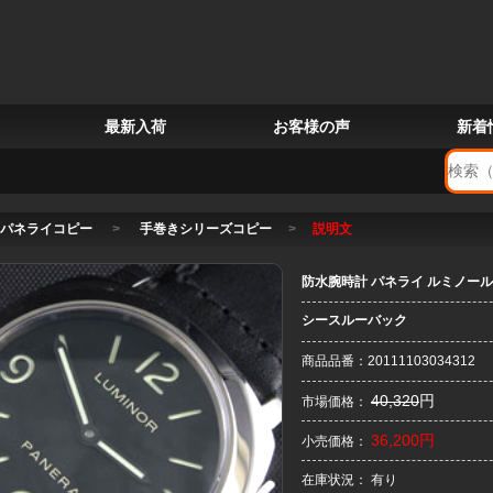
最新入荷
お客様の声
新着
パネライコピー
>
手巻きシリーズコピー
>
説明文
防水腕時計 パネライ ルミノール マリーナ
シースルーバック
商品品番：20111103034312
40,320
円
市場価格：
36,200円
小売価格：
在庫状況： 有り