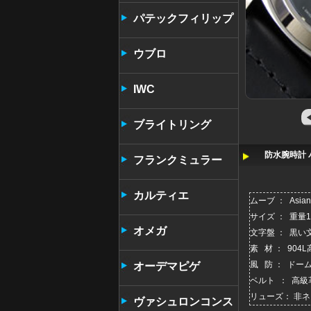
パテックフィリップ
ウブロ
IWC
ブライトリング
防水腕時計 パ
フランクミュラー
カルティエ
ムーブ ： Asian
サイズ ： 重量
オメガ
文字盤 ： 黒
素 材 ： 90
風 防 ： ドー
オーデマピゲ
ベルト ： 高級
リューズ： 非
ヴァシュロンコンス