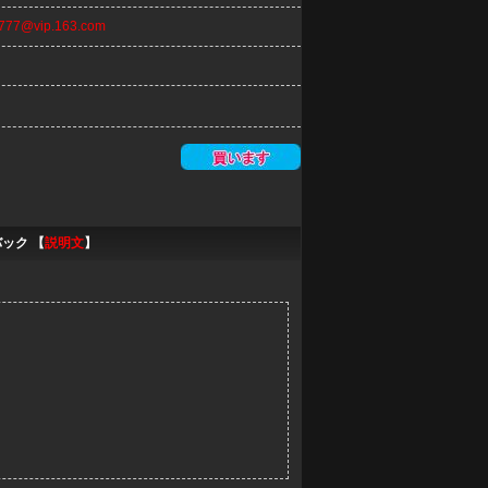
n777@vip.163.com
バック 【
説明文
】