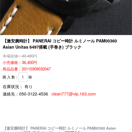
【激安腕時計】 PANERAI コピー時計 ルミノール PAM00360
Asian Unitas 6497搭載 (手巻き) ブラック
市場定価：40,480円
小売価格：36,400円
商品品番：20110309032047
購 入 数：
個
在庫状況： 有り
連絡先：
050-3122-4536
clean777@vip.163.com
【激安腕時計】 PANERAI コピー時計 ルミノール PAM00360 Asian