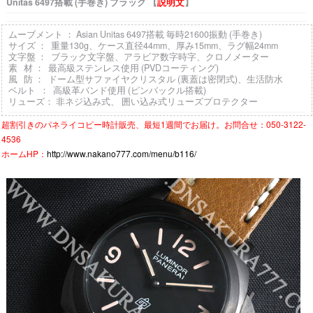
Unitas 6497搭載 (手巻き) ブラック 【
説明文
】
ムーブメント ： Asian Unitas 6497搭載 毎時21600振動 (手巻き)
サイズ ： 重量130g、ケース直径44mm、厚み15mm、ラグ幅24mm
文字盤 ： ブラック文字盤、アラビア数字時字、クロノメーター
素 材 ： 最高級ステンレス使用 (PVDコーティング)
風 防 ： ドーム型サファイヤクリスタル (裏蓋は密閉式)、生活防水
ベルト ： 高級革バンド使用 (ピンバックル搭載)
リューズ： 非ネジ込み式、 囲い込み式リューズプロテクター
超割引きの
パネライコピー時計
販売、最短1週間でお届け。お問合せ：050-3122-
4536
ホームHP：
http://www.nakano777.com/menu/b116/