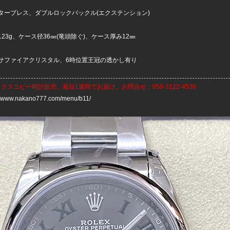
ターブレス、ダブルロックバックル(エクステンション)
23g、ケース径36㎜(竜頭除ぐ)、ケース厚み12㎜
サファイアクリスタル、6時位置王冠の透かし有り
ックスコピー時計
販売、最短1週間でお届け。お問合せ：050-3122-4536
://www.nakano777.com/menu/b11/