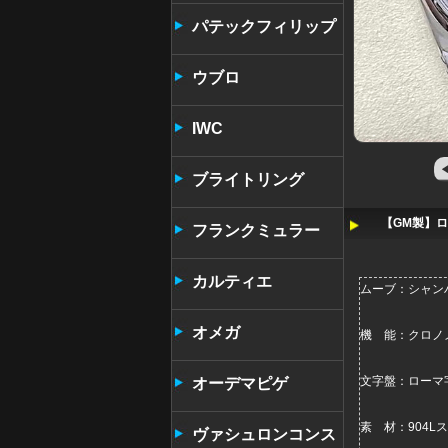
パテックフィリップ
ウブロ
IWC
ブライトリング
【GM製】ロ
フランクミュラー
カルティエ
ムーブ：シャンハ
オメガ
機 能：クロノ
文字盤
：ローマ
オーデマピゲ
素 材：904L
ヴァシュロンコンス