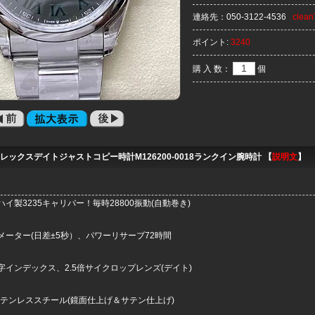
連絡先：
050-3122-4536
clea
ポイント:
3240
購 入 数：
個
レックスデイトジャストコピー時計M126200-0018ランクイン腕時計 【
説明文
】
イ製3235キャリバー！毎時28800振動(自動巻き)
メーター(日差±5秒）、パワーリサーブ72時間
字インデックス、2.5倍サイクロップレンズ(デイト)
ステンレススチール(鏡面仕上げ＆サテン仕上げ)