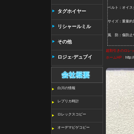
ベルト：オイス
タンタン
タグホイヤー
サイズ：重量約1
リシャールミル
風 防：傷防止
その他
超割引きの
ロレ
ロジェ·デュブイ
ホームHP：
http
白川の情報
レプリカ時計
ロレックスコピー
オーデマピゲコピー