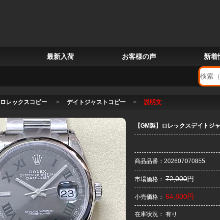
最新入荷
お客様の声
新着
ロレックスコピー
>
デイトジャストコピー
>
説明文
【GM製】ロレックスデイトジャス
商品品番：202607070855
72,000
円
市場価格：
64,800円
小売価格：
在庫状況： 有り