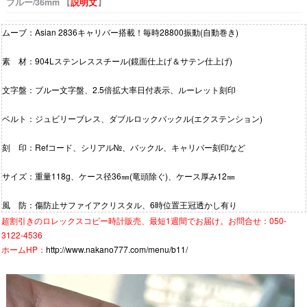
ブルー/36mm 【
説明文
】
ムーブ：Asian 2836キャリバー搭載！毎時28800振動(自動巻き)
素 材：904Lステンレススチール(鏡面仕上げ＆サテン仕上げ)
文字盤：ブルー文字盤、2.5倍拡大率日付表示、ルーレット刻印
ベルト：ジュビリーブレス、ダブルロックバックル(エクステンション)
刻 印：Refコード、シリアル№、バックル、キャリバー刻印など
サイズ：重量118g、ケース径36㎜(竜頭除ぐ)、ケース厚み12㎜
風 防：傷防止サファイアクリスタル、6時位置王冠透かし有り
超割引きの
ロレックスコピー時計
販売、最短1週間でお届け。お問合せ：050-
3122-4536
ホームHP：
http://www.nakano777.com/menu/b11/