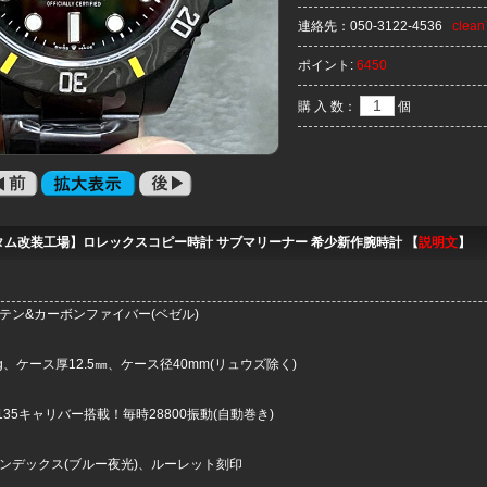
連絡先：
050-3122-4536
clea
ポイント:
6450
購 入 数：
個
タム改装工場】ロレックスコピー時計 サブマリーナー 希少新作腕時計 【
説明文
】
テン&カーボンファイバー(ベゼル)
g、ケース厚12.5㎜、ケース径40mm(リュウズ除く)
T3135キャリバー搭載！毎時28800振動(自動巻き)
インデックス(ブルー夜光)、ルーレット刻印