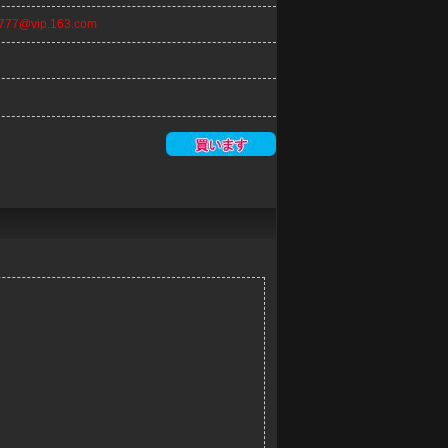
n777@vip.163.com