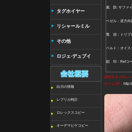
風 防: サフ
タンタン
タグホイヤー
ベゼル：逆方向
リシャールミル
竜 頭：トリプ
その他
ベルト：オイス
ロジェ·デュブイ
刻 印：Ref
超割引きの
ロレ
ホームHP：
http
白川の情報
レプリカ時計
ロレックスコピー
オーデマピゲコピー