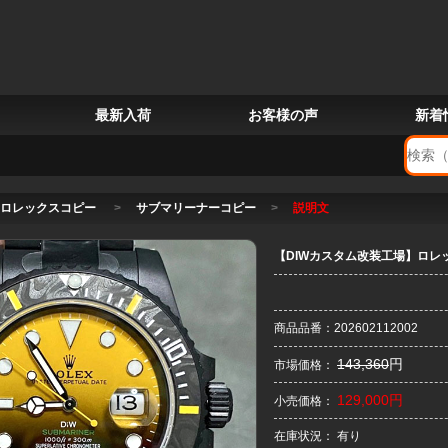
最新入荷
お客様の声
新着
ロレックスコピー
>
サブマリーナーコピー
>
説明文
【DIWカスタム改装工場】ロレ
商品品番：202602112002
143,360
円
市場価格：
129,000円
小売価格：
在庫状況： 有り