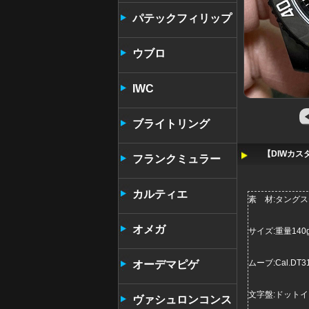
パテックフィリップ
ウブロ
IWC
ブライトリング
【DIWカス
フランクミュラー
カルティエ
素 材:タングス
オメガ
サイズ:重量140
ムーブ:Cal.D
オーデマピゲ
文字盤:ドット
ヴァシュロンコンス