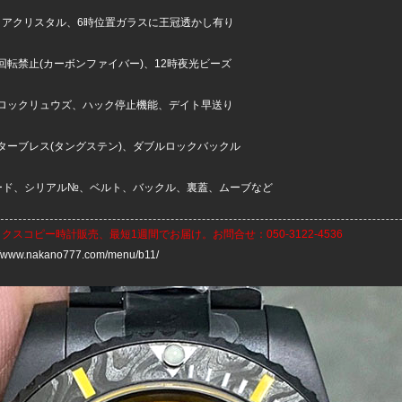
ァイアクリスタル、6時位置ガラスに王冠透かし有り
回転禁止(カーボンファイバー)、12時夜光ビーズ
ロックリュウズ、ハック停止機能、デイト早送り
ターブレス(タングステン)、ダブルロックバックル
コード、シリアル№、ベルト、バックル、裏蓋、ムーブなど
ックスコピー時計
販売、最短1週間でお届け。お問合せ：050-3122-4536
://www.nakano777.com/menu/b11/