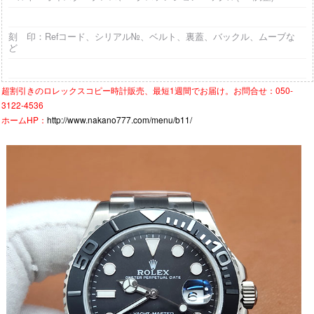
刻 印：Refコード、シリアル№、ベルト、裏蓋、バックル、ムーブな
ど
超割引きの
ロレックスコピー時計
販売、最短1週間でお届け。お問合せ：050-
3122-4536
ホームHP：
http://www.nakano777.com/menu/b11/