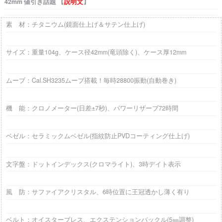
42mm 値引き話題 【
説明文
】
素 材：チタニウム(鏡面仕上げ＆サテン仕上げ)
サイズ：重量104g、ケース径42mm(竜頭除く)、ケース厚12mm
ムーブ：Cal.SH3235ムーブ搭載！毎時28800振動(自動巻き)
機 能：クロノメーター(日差±7秒)、パワーリザーブ72時間
ベゼル：セラミックムベゼル(指紋防止PVDコーティング仕上げ)
文字盤：ドットインデックス(クロマライト)、3時デイト表示
風 防：サファイアクリスタル、6時位置に王冠透かし薄く有り
ベルト：オイスターブレス、エクステンションバックル(5㎜調整)