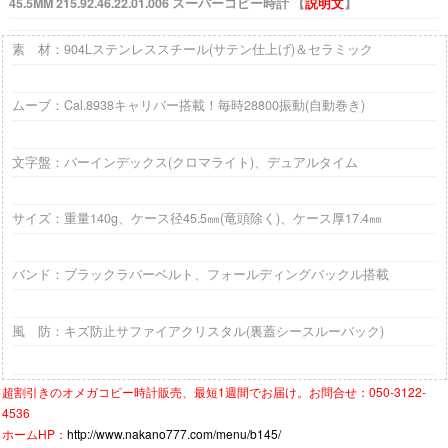
45.5MM 215.92.46.22.01.006 スーパーコピー時計 【
説明文
】
素 材：904Lステンレススチール(サテン仕上げ)＆セラミック
ムーブ：Cal.8938キャリバー搭載！毎時28800振動(自動巻き)
文字盤：バーインデックス(クロマライト)、デュアルタイム
サイズ：重量140g、ケース径45.5㎜(竜頭除く)、ケース厚17.4㎜
バンド：ブラックラバーベルト、フォールディングバックル搭載
風 防：キズ防止サファイアクリスタル(裏蓋シースルーバック)
超割引きの
オメガコピー時計
販売、最短1週間でお届け。お問合せ：050-3122-
4536
ホームHP：
http://www.nakano777.com/menu/b145/