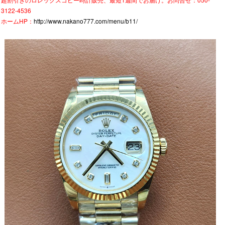
3122-4536
ホームHP：
http://www.nakano777.com/menu/b11/