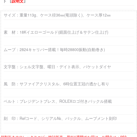
ト 【
説明文
】
サイズ：重量113g、ケース径36㎜(竜頭除く)、ケース厚12㎜
素 材：18Kイエローゴールド(鏡面仕上げ＆サテン仕上げ)
ムーブ：2824キャリバー搭載！毎時28800振動(自動巻き)
文字盤：シェル文字盤、曜日・デイト表示、バケットダイヤ
風 防：サファイアクリスタル、6時位置王冠の透かし有り
ベルト：プレジデントブレス、ROLEXロゴ付きバックル搭載
刻 印：Refコード、シリアル№、バックル、ムーブメント刻印
超割引きの
ロレックスコピー時計
販売、最短1週間でお届け。お問合せ：050-