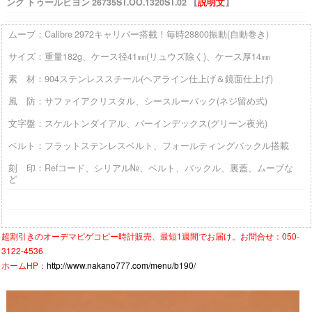
ング トゥールビヨン 26735ST.OO.1320ST.02 【
説明文
】
ムーブ：Calibre 2972キャリバー搭載！毎時28800振動(自動巻き)
サイズ：重量182g、ケース径41㎜(リュウズ除く)、ケース厚14㎜
素 材：904ステンレススチール(ヘアライン仕上げ＆鏡面仕上げ)
風 防：サファイアクリスタル、シースルーバック(ネジ留め式)
文字盤：スケルトンダイアル、バーインデックス(グリーン夜光)
ベルト：フラットステンレスベルト、フォールティングバックル搭載
刻 印：Refコード、シリアル№、ベルト、バックル、裏蓋、ムーブな
ど
超割引きの
オーデマピゲコピー時計
販売、最短1週間でお届け。お問合せ：050-
3122-4536
ホームHP：
http://www.nakano777.com/menu/b190/