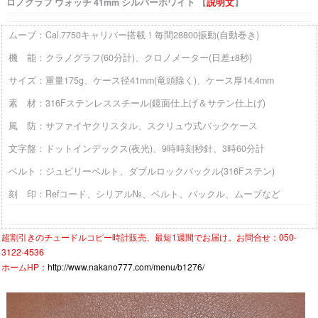
ロノグラフ ウォッチ 41mm シルバーホワイト 【
説明文
】
ムーブ：Cal.7750キャリバー搭載！毎間28800振動(自動巻き)
機 能：クラノグラフ(60分計)、クロノメーター(日差±8秒)
サイズ：重量175g、ケース径41mm(竜頭除く)、ケース厚14.4mm
素 材：316Fステンレススチール(鏡面仕上げ＆サテン仕上げ)
風 防：サファイヤクリスタル、スクリュウ式バックケース
文字盤：ドットインデックス(夜光)、9時時刻秒針、3時60分計
ベルト：ジュビリーベルト、ダブルロックバックル(316Fステン)
刻 印：Refコード、シリアル№、ベルト、バックル、ムーブなど
超割引きの
チュードルコピー時計
販売、最短1週間でお届け。お問合せ：050-
3122-4536
ホームHP：
http://www.nakano777.com/menu/b1276/