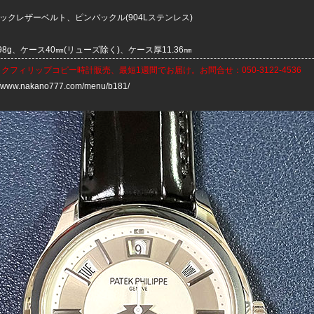
クレザーベルト、ピンバックル(904Lステンレス)
8g、ケース40㎜(リューズ除く)、ケース厚11.36㎜
ックフィリップコピー時計
販売、最短1週間でお届け。お問合せ：050-3122-4536
://www.nakano777.com/menu/b181/