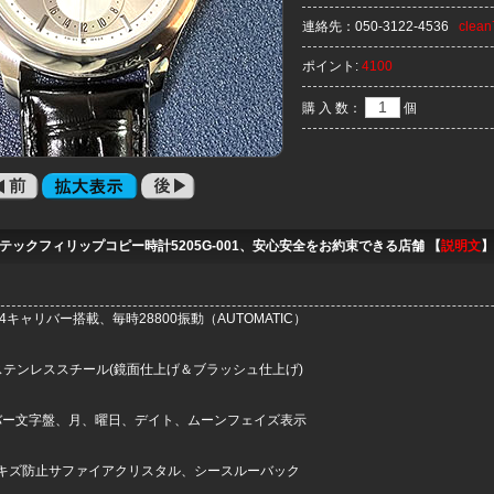
連絡先：
050-3122-4536
clea
ポイント:
4100
購 入 数：
個
テックフィリップコピー時計5205G-001、安心安全をお約束できる店舗 【
説明文
】
324キャリバー搭載、毎時28800振動（AUTOMATIC）
Lステンレススチール(鏡面仕上げ＆ブラッシュ仕上げ)
バー文字盤、月、曜日、デイト、ムーンフェイズ表示
キズ防止サファイアクリスタル、シースルーバック