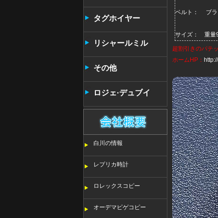
ベルト： ブラッ
タンタン
タグホイヤー
サイズ： 重量9
リシャールミル
超割引きの
パテ
ホームHP：
http
その他
ロジェ·デュブイ
白川の情報
レプリカ時計
ロレックスコピー
オーデマピゲコピー