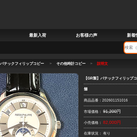
最新入荷
お客様の声
新着
パテックフィリップコピー
>
その他時計コピー
>
説明文
【GR製】パテックフィリップコピ
舗
商品品番：202601151016
91,200
円
市場価格：
82,000円
小売価格：
在庫状況： 有り