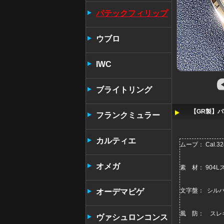
パテックフィリップ
ウブロ
IWC
ブライトリング
【GR製】パ
フランクミュラー
カルティエ
ムーブ： Cal.
オメガ
素 材： 904
文字盤： シル
オーデマピゲ
風 防： スレ
ヴァシュロンコンス