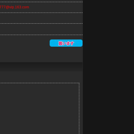
n777@vip.163.com