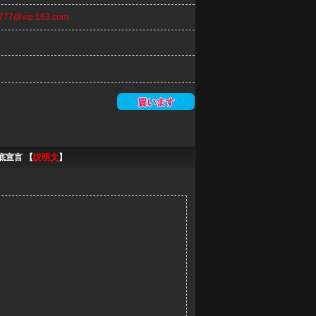
n777@vip.163.com
底宣言 【
説明文
】