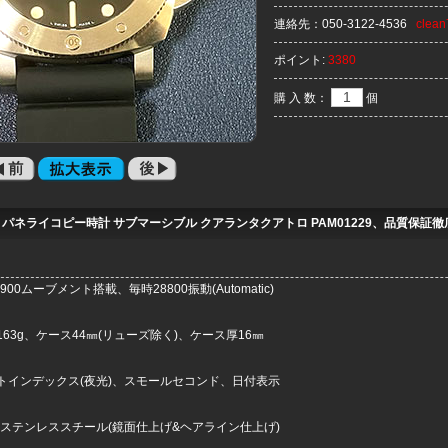
連絡先：
050-3122-4536
clea
ポイント:
3380
購 入 数：
個
】パネライコピー時計 サブマーシブル クアランタクアトロ PAM01229、品質保証徹
900ムーブメント搭載、毎時28800振動(Automatic)
63g、ケース44㎜(リューズ除く)、ケース厚16㎜
トインデックス(夜光)、スモールセコンド、日付表示
ステンレススチール(鏡面仕上げ&ヘアライン仕上げ)