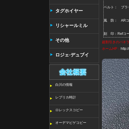
ベルト：
ブラ
タンタン
タグホイヤー
風 防： AR
リシャールミル
刻 印：Ref
その他
超割引きの
パネ
ホームHP：
http
ロジェ·デュブイ
白川の情報
レプリカ時計
ロレックスコピー
オーデマピゲコピー