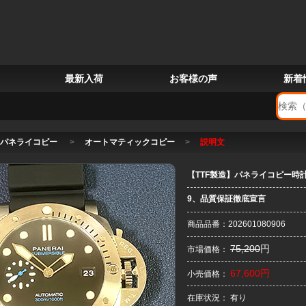
最新入荷
お客様の声
新着
パネライコピー
>
オートマティックコピー
>
説明文
【TTF製造】パネライコピー時計
9、品質保証徹底宣言
商品品番：202601080906
75,200
円
市場価格：
67,600円
小売価格：
在庫状況： 有り