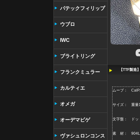
パテックフィリップ
ウブロ
IWC
ブライトリング
【TTF製造
フランクミュラー
カルティエ
ムーブ： CalP.
オメガ
サイズ： 重量1
文字盤： ドッ
オーデマピゲ
素 材： 904L
ヴァシュロンコンス