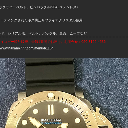
ックラバーベルト、ピンバックル(904Lステンレス)
コーティングされたキズ防止サファイアクリスタル使用
コード、シリアル№、ベルト、バックル、裏蓋、ムーブなど
ライコピー時計
販売、最短1週間でお届け。お問合せ：050-3122-4536
://www.nakano777.com/menu/b116/