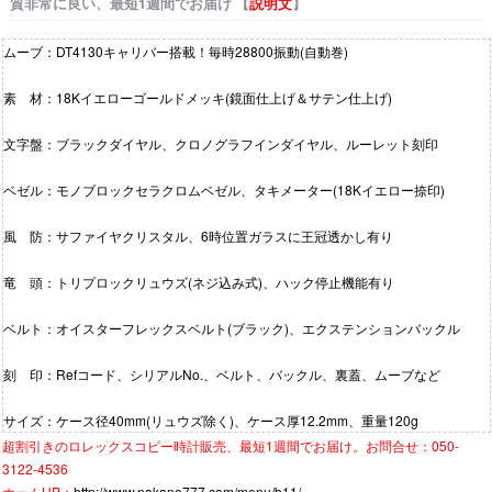
質非常に良い、最短1週間でお届け 【
説明文
】
ムーブ：DT4130キャリバー搭載！毎時28800振動(自動巻)
素 材：18Kイエローゴールドメッキ(鏡面仕上げ＆サテン仕上げ)
文字盤：ブラックダイヤル、クロノグラフインダイヤル、ルーレット刻印
ベゼル：モノブロックセラクロムベゼル、タキメーター(18Kイエロー捺印)
風 防：サファイヤクリスタル、6時位置ガラスに王冠透かし有り
竜 頭：トリプロックリュウズ(ネジ込み式)、ハック停止機能有り
ベルト：オイスターフレックスベルト(ブラック)、エクステンションバックル
刻 印：Refコード、シリアルNo.、ベルト、バックル、裏蓋、ムーブなど
サイズ：ケース径40mm(リュウズ除く)、ケース厚12.2mm、重量120g
超割引きの
ロレックスコピー時計
販売、最短1週間でお届け。お問合せ：050-
3122-4536
ホームHP：
http://www.nakano777.com/menu/b11/