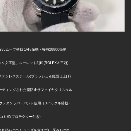
.3235ムーブ搭載 1秒8振動・毎時28800振動
ック文字盤、ルーレット刻印(ROLEX＆王冠)
4Lステンレススチール(ブラッシュ＆鏡面仕上げ)
Rコーティングされた傷防止サファイヤクリスタル
入 ウレタンラバーバンド使用（Dバックル搭載）
コミ式(プロテクター付き)
ス直径42mm(リューズを含まず)、厚み12mm