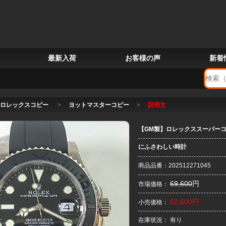
最新入荷
お客様の声
新着
ロレックスコピー
>
ヨットマスターコピー
>
説明文
【GM製】ロレックススーパーコピー時
にふさわしい時計
商品品番：202512271045
69,600
円
市場価格：
62,600円
小売価格：
在庫状況： 有り