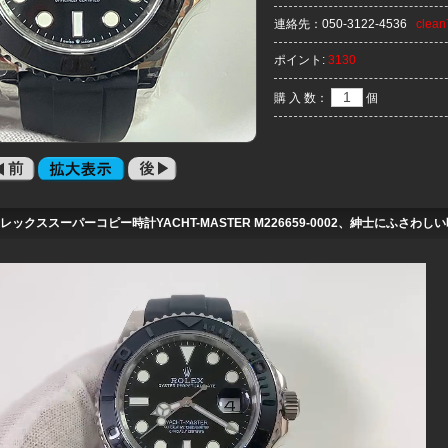
連絡先：
050-3122-4536
clea
ポイント:
3130
購 入 数：
個
レックススーパーコピー時計YACHT-MASTER M226659-0002、紳士にふさわしい