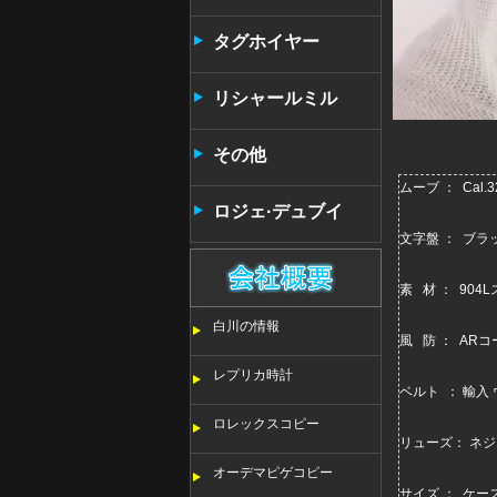
タンタン
タグホイヤー
リシャールミル
その他
ムーブ ： Cal
ロジェ·デュブイ
文字盤 ： ブラ
素 材 ： 90
白川の情報
風 防 ： A
レプリカ時計
ベルト ： 輸
ロレックスコピー
リューズ： ネジ
オーデマピゲコピー
サイズ ： ケー