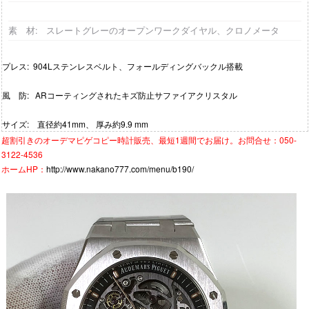
素 材
: スレートグレーのオープンワークダイヤル、クロノメータ
プレス: 904Lステンレスベルト、フォールディングバックル搭載
風 防: ARコーティングされたキズ防止サファイアクリスタル
サイズ
:
直径約41mm、 厚み約9.9 mm
超割引きの
オーデマピゲコピー時計
販売、最短1週間でお届け。お問合せ：050-
3122-4536
ホームHP：
http://www.nakano777.com/menu/b190/