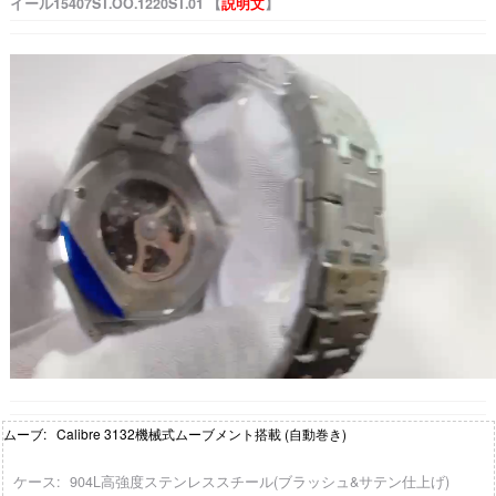
イール15407ST.OO.1220ST.01 【
説明文
】
ムーブ: Calibre 3132機械式ムーブメント搭載 (自動巻き)
ケース: 904L高強度ステンレススチール(ブラッシュ&サテン仕上げ)