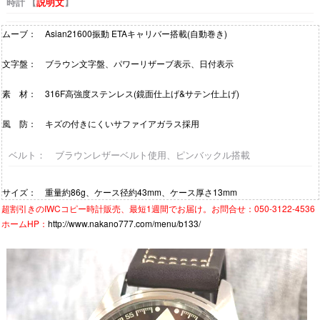
時計 【
説明文
】
ムーブ： Asian21600振動 ETAキャリバー搭載(自動巻き)
文字盤： ブラウン文字盤、パワーリザーブ表示、日付表示
素 材： 316F高強度ステンレス(鏡面仕上げ&サテン仕上げ)
風 防： キズの付きにくいサファイアガラス採用
ベルト： ブラウンレザーベルト使用、ピンバックル搭載
サイズ： 重量約86g、ケース径約43mm、ケース厚さ13mm
超割引きの
IWCコピー時計
販売、最短1週間でお届け。お問合せ：050-3122-4536
ホームHP：
http://www.nakano777.com/menu/b133/