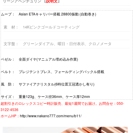
リーンアベンチュリン 【
説明文
】
ムーブ： Asian ETAキャリバー搭載 28800振動 (自動巻き)
素 材： 14Kピンクゴールドコーティング
文字盤
： グリーンダイアル、曜日・日付表示、クロノメータ
ベゼル： 全面ダイヤ(マニュアル埋め込み作業)
ベルト： プレジテントブレス、フォールディングバックル搭載
風 防： サファイアクリスタル(6時位置王冠透かし有り)
サイズ： 重量123g、ケース径36mm、ケース厚12mm
超割引きの
ロレックスコピー時計
販売、最短1週間でお届け。お問合せ：050-
3122-4536
ホームHP：
http://www.nakano777.com/menu/b11/