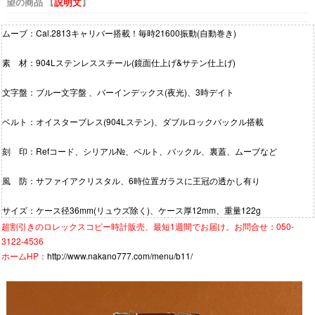
望の商品 【
説明文
】
ムーブ：Cal.2813キャリバー搭載！毎時21600振動(自動巻き)
素 材：904Lステンレススチール(鏡面仕上げ&サテン仕上げ)
文字盤：ブルー文字盤 、バーインデックス(夜光)、3時デイト
ベルト：オイスターブレス(904Lステン)、ダブルロックバックル搭載
刻 印：Refコード、シリアル№、ベルト、バックル、裏蓋、ムーブなど
風 防：サファイアクリスタル、6時位置ガラスに王冠の透かし有り
サイズ：ケース径36mm(リュウズ除く)、ケース厚12mm、重量122g
超割引きの
ロレックスコピー時計
販売、最短1週間でお届け。お問合せ：050-
3122-4536
ホームHP：
http://www.nakano777.com/menu/b11/