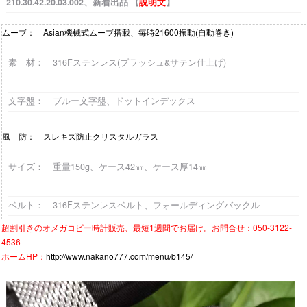
210.30.42.20.03.002、新着出品 【
説明文
】
ムーブ： Asian機械式ムーブ搭載、毎時21600振動(自動巻き)
素 材： 316Fステンレス(ブラッシュ&サテン仕上げ)
文字盤
： ブルー文字盤、ドットインデックス
風 防： スレキズ防止クリスタルガラス
サイズ： 重量150g、ケース42㎜、ケース厚14㎜
ベルト
：
316Fステンレスベルト、フォールディングバックル
超割引きの
オメガコピー時計
販売、最短1週間でお届け。お問合せ：050-3122-
4536
ホームHP：
http://www.nakano777.com/menu/b145/