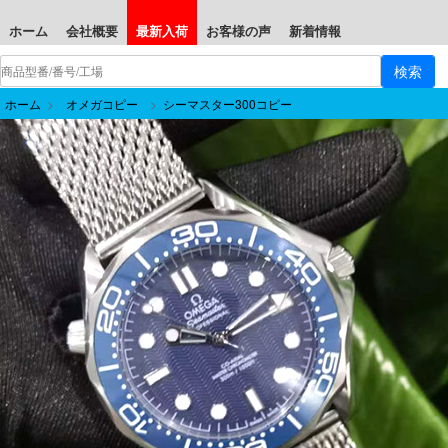
ホーム
会社概要
最新入荷
お客様の声
新着情報
ホーム
>
オメガコピー
>
シーマスター300コピー