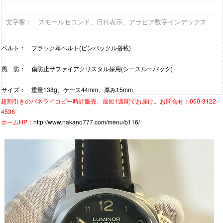
文字盤
： スモールセコンド、日付表示、アラビア数字インデックス
ベルト： ブラック革ベルト(ピンバックル搭載)
風 防： 傷防止サファイアクリスタル採用(シースルーバック)
サイズ： 重量138g、ケース44mm、厚み15mm
超割引きの
パネライコピー時計
販売、最短1週間でお届け。お問合せ：050-3122-
4536
ホームHP：
http://www.nakano777.com/menu/b116/