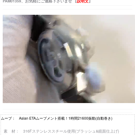
PAM01359、お気軽にご連絡下さいませ 【
説明文
】
ムーブ： Asian ETAムーブメント搭載！1時間21600振動(自動巻き)
素 材： 316Fステンレススチール使用(ブラッシュ&鏡面仕上げ)