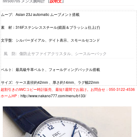
IW500705 メンズ腕時計 【
説明文
】
ムーブ: Asian 23J automatic ムーブメント搭載
素 材：316Fステンレススチール(
鏡面＆ブラッシュ仕上げ)
文字盤: シルバーダイアル、デイト表示、スモールセコンド
風 防: 傷防止サファイアクリスタル、シースルーバック
ベルト: 最高級牛革ベルト、フォールディングバックル搭載
サイズ
:
ケース直径約42mm 、厚さ約14mm、ラグ幅22mm
超割引きの
IWCコピー時計
販売、最短1週間でお届け。お問合せ：050-3122-4536
ホームHP：
http://www.nakano777.com/menu/b133/