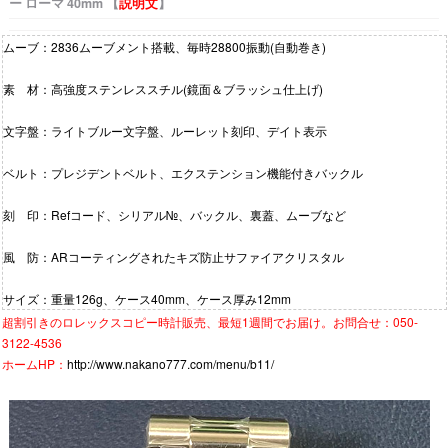
ー ローマ 40mm 【
説明文
】
ムーブ：2836ムーブメント搭載、毎時28800振動(自動巻き)
素 材：高強度ステンレススチル(鏡面＆ブラッシュ仕上げ)
文字盤：ライトブルー文字盤、ルーレット刻印、デイト表示
ベルト：プレジデントベルト、エクステンション機能付きバックル
刻 印：Refコード、シリアル№、バックル、裏蓋、ムーブなど
風 防：ARコーティングされたキズ防止サファイアクリスタル
サイズ：重量126g、ケース40mm、ケース厚み12mm
超割引きの
ロレックスコピー時計
販売、最短1週間でお届け。お問合せ：050-
3122-4536
ホームHP：
http://www.nakano777.com/menu/b11/