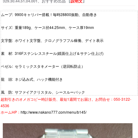
329.30.44.51.04.001、おすすめ出品 【
説明文
】
ムーブ: 9900キャリバー搭載！毎時28800振動、自動巻き
サイズ: 重量189g、ケース径44.25mm、ケース厚19mm
文字盤: ホワイト文字盤、クロノグラフフル稼働、デイト表示
素 材: 316Fステンレススチール(鏡面仕上げ＆サテン仕上げ)
ベゼル: セラミックスタキメーター（逆回転防止）
龍 頭: ネジ込み式、ハック機能付き
風 防: サファイアクリスタル、シースルーバック
超割引きの
オメガコピー時計
販売、最短1週間でお届け。お問合せ：050-3122-
4536
ホームHP：
http://www.nakano777.com/menu/b145/