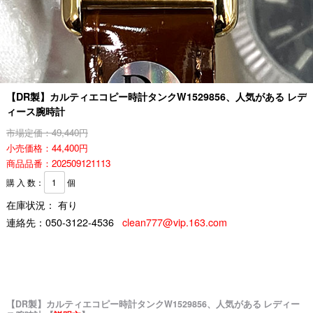
【DR製】カルティエコピー時計タンクW1529856、人気がある レデ
ィース腕時計
市場定価：49,440円
小売価格：44,400円
商品品番：202509121113
購 入 数：
個
在庫状況： 有り
連絡先：
050-3122-4536
clean777@vip.163.com
【DR製】カルティエコピー時計タンクW1529856、人気がある レディー