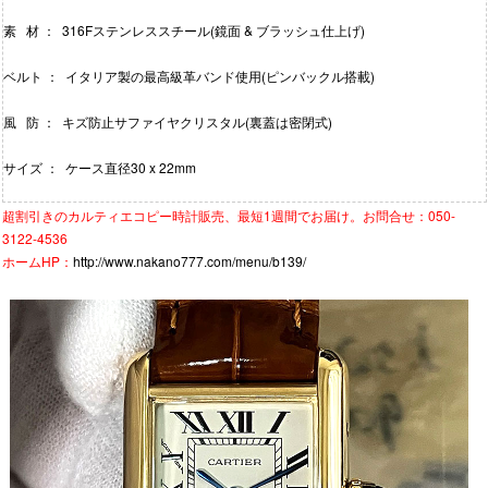
素 材 ： 316Fステンレススチール(鏡面 & ブラッシュ仕上げ)
ベルト ： イタリア製の最高級革バンド使用(ピンバックル搭載)
風 防 ： キズ防止サファイヤクリスタル(裏蓋は密閉式)
サイズ ： ケース直径30 x 22mm
超割引きの
カルティエコピー時計
販売、最短1週間でお届け。お問合せ：050-
3122-4536
ホームHP：
http://www.nakano777.com/menu/b139/