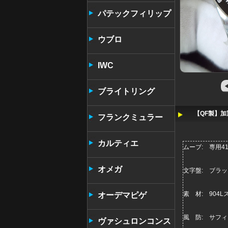
パテックフィリップ
ウブロ
IWC
ブライトリング
【QF製】加
フランクミュラー
カルティエ
ムーブ: 専用4
オメガ
文字盤: ブラ
素 材: 904
オーデマピゲ
風 防: サフ
ヴァシュロンコンス