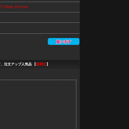
n777@vip.163.com
言、注文アップ人気品 【
説明文
】