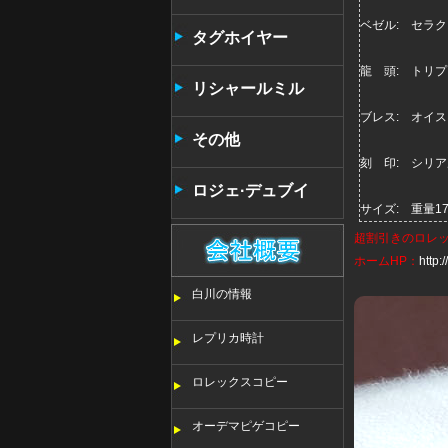
ベゼル: セラ
タンタン
タグホイヤー
龍 頭: トリ
リシャールミル
ブレス: オイ
その他
刻 印: シリ
ロジェ·デュブイ
サイズ: 重量1
超割引きの
ロレ
ホームHP：
http
白川の情報
レプリカ時計
ロレックスコピー
オーデマピゲコピー