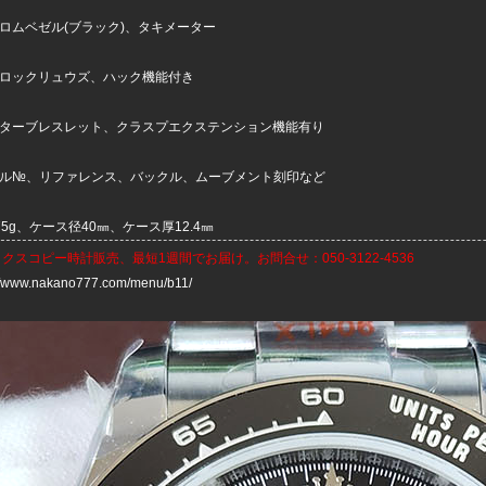
クロムベゼル(ブラック)、タキメーター
プロックリュウズ、ハック機能付き
スターブレスレット、クラスプエクステンション機能有り
アル№、リファレンス、バックル、ムーブメント刻印など
75g、ケース径40㎜、ケース厚12.4㎜
ックスコピー時計
販売、最短1週間でお届け。お問合せ：050-3122-4536
://www.nakano777.com/menu/b11/