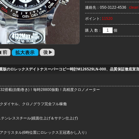
連絡先：
050-3122-4536
clea
ポイント:
11520
購 入 数：
個
重版のロレックスデイトナスーパーコピー時計M126529LN-000、品質保証徹底宣
132搭載(自動巻き)！毎時28800振動！高精度クロノメーター
ックダイヤル、クロノグラフ完全フル稼働
Lステンレススチール(鏡面仕上げ＆サテン仕上げ)
ィアクリスタル(6時位置にロレックス王冠透かし入り）