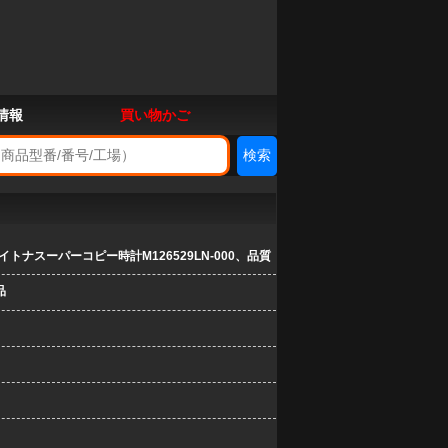
情報
買い物かご
トナスーパーコピー時計M126529LN-000、品質
品