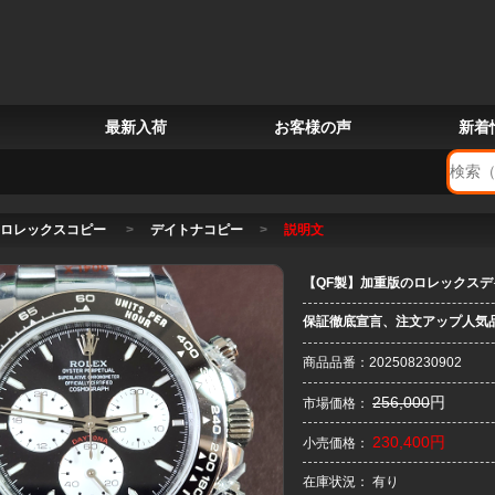
最新入荷
お客様の声
新着
ロレックスコピー
>
デイトナコピー
>
説明文
【QF製】加重版のロレックスデイ
保証徹底宣言、注文アップ人気
商品品番：202508230902
256,000
円
市場価格：
230,400円
小売価格：
在庫状況： 有り