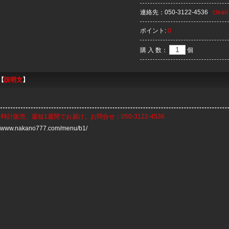
連絡先：
050-3122-4536
clea
ポイント:
0
購 入 数：
個
【
説明文
】
ー時計
販売、最短1週間でお届け。お問合せ：050-3122-4536
://www.nakano777.com/menu/b1/