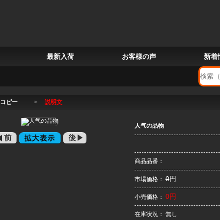
最新入荷
お客様の声
新着
コピー
>
説明文
人气の品物
商品品番：
0
円
市場価格：
0円
小売価格：
在庫状況： 無し