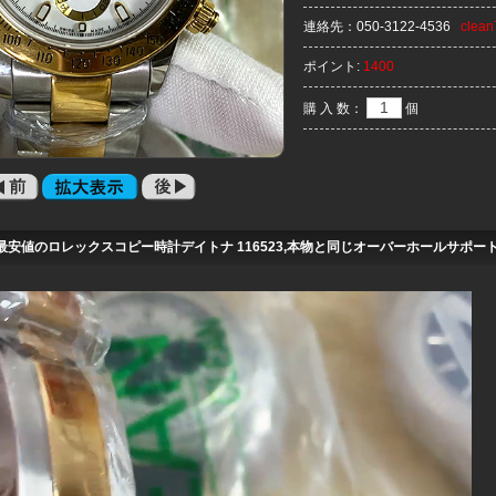
連絡先：
050-3122-4536
clea
ポイント:
1400
購 入 数：
個
最安値のロレックスコピー時計デイトナ 116523,本物と同じオーバーホールサポート