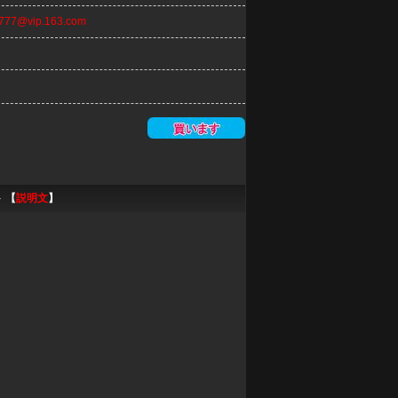
n777@vip.163.com
 【
説明文
】