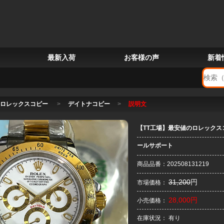
最新入荷
お客様の声
新着
ロレックスコピー
>
デイトナコピー
>
説明文
【TT工場】最安値のロレックスコ
ールサポート
商品品番：202508131219
31,200
円
市場価格：
28,000円
小売価格：
在庫状況： 有り