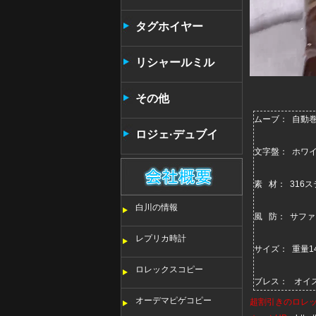
タンタン
タグホイヤー
リシャールミル
その他
ムーブ： 自動巻き
ロジェ·デュブイ
文字盤： ホワ
素 材： 316
白川の情報
風 防： サファ
レプリカ時計
サイズ： 重量1
ロレックスコピー
ブレス： オイ
オーデマピゲコピー
超割引きの
ロレ