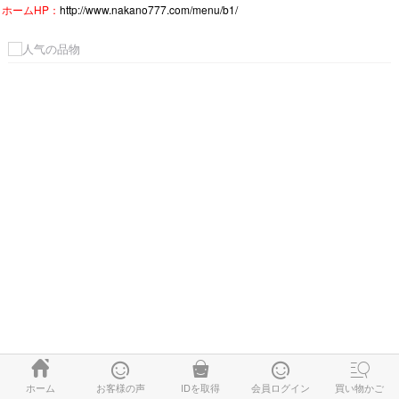
ホームHP：
http://www.nakano777.com/menu/b1/





ホーム
お客様の声
IDを取得
会員ログイン
買い物かご