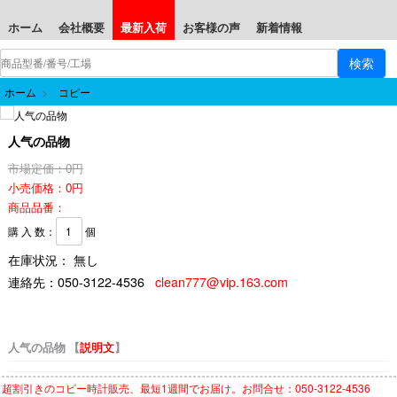
ホーム
会社概要
最新入荷
お客様の声
新着情報
ホーム
>
コピー
人气の品物
市場定価：0円
小売価格：0円
商品品番：
購 入 数：
個
在庫状況： 無し
連絡先：
050-3122-4536
clean777@vip.163.com
人气の品物 【
説明文
】
超割引きの
コピー時計
販売、最短1週間でお届け。お問合せ：050-3122-4536