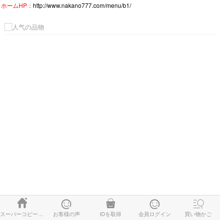
ホームHP：
http://www.nakano777.com/menu/b1/





スーパーコピー時計
お客様の声
IDを取得
会員ログイン
買い物かご