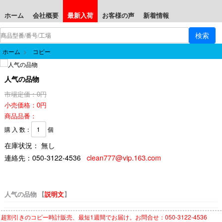
ホーム
会社概要
最新入荷
お客様の声
新着情報
ホーム
>
コピー
人气の品物
市場定価：0円
小売価格：0円
商品品番：
購 入 数：
個
在庫状況： 無し
連絡先：
050-3122-4536
clean777@vip.163.com
人气の品物 【
説明文
】
超割引きの
コピー時計
販売、最短1週間でお届け。お問合せ：050-3122-4536