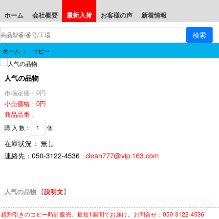
ホーム
会社概要
最新入荷
お客様の声
新着情報
ホーム
>
コピー
人气の品物
市場定価：0円
小売価格：0円
商品品番：
購 入 数：
個
在庫状況： 無し
連絡先：
050-3122-4536
clean777@vip.163.com
人气の品物 【
説明文
】
超割引きの
コピー時計
販売、最短1週間でお届け。お問合せ：050-3122-4536