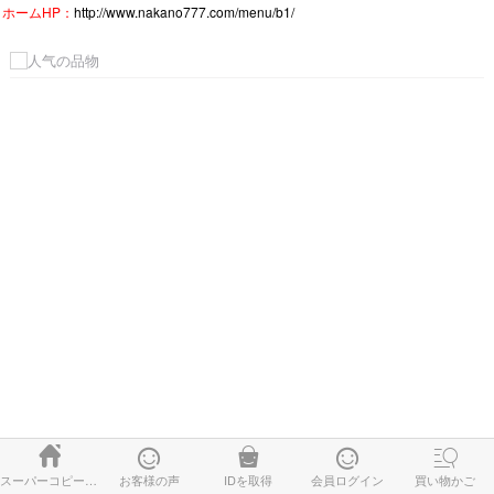
ホームHP：
http://www.nakano777.com/menu/b1/





スーパーコピー時計
お客様の声
IDを取得
会員ログイン
買い物かご