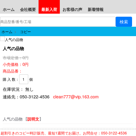
ホーム
会社概要
最新入荷
お客様の声
新着情報
ホーム
>
コピー
人气の品物
市場定価：0円
小売価格：0円
商品品番：
購 入 数：
個
在庫状況： 無し
連絡先：
050-3122-4536
clean777@vip.163.com
人气の品物 【
説明文
】
超割引きの
コピー時計
販売、最短1週間でお届け。お問合せ：050-3122-4536