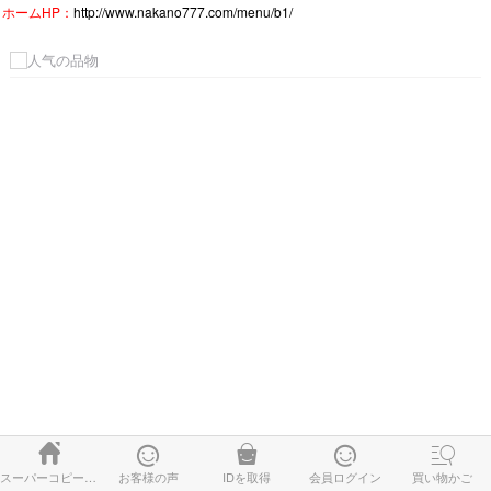
ホームHP：
http://www.nakano777.com/menu/b1/





スーパーコピー時計
お客様の声
IDを取得
会員ログイン
買い物かご