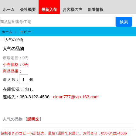
ホーム
会社概要
最新入荷
お客様の声
新着情報
ホーム
>
コピー
人气の品物
市場定価：0円
小売価格：0円
商品品番：
購 入 数：
個
在庫状況： 無し
連絡先：
050-3122-4536
clean777@vip.163.com
人气の品物 【
説明文
】
超割引きの
コピー時計
販売、最短1週間でお届け。お問合せ：050-3122-4536