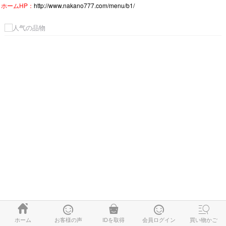
ホームHP：
http://www.nakano777.com/menu/b1/





ホーム
お客様の声
IDを取得
会員ログイン
買い物かご