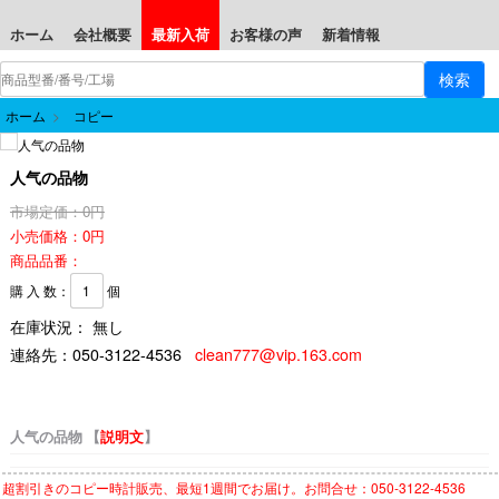
ホーム
会社概要
最新入荷
お客様の声
新着情報
ホーム
>
コピー
人气の品物
市場定価：0円
小売価格：0円
商品品番：
購 入 数：
個
在庫状況： 無し
連絡先：
050-3122-4536
clean777@vip.163.com
人气の品物 【
説明文
】
超割引きの
コピー時計
販売、最短1週間でお届け。お問合せ：050-3122-4536