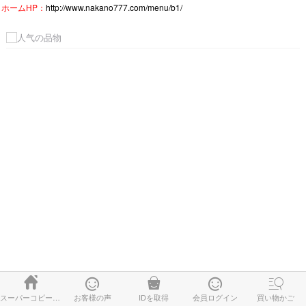
ホームHP：
http://www.nakano777.com/menu/b1/





スーパーコピー時計
お客様の声
IDを取得
会員ログイン
買い物かご