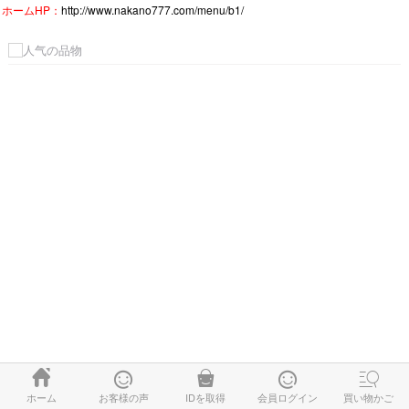
ホームHP：
http://www.nakano777.com/menu/b1/





ホーム
お客様の声
IDを取得
会員ログイン
買い物かご