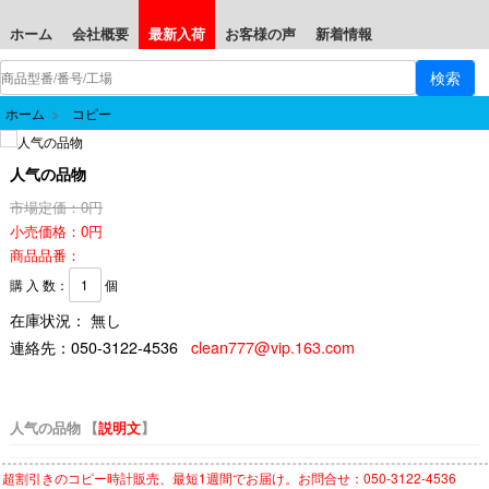
ホーム
会社概要
最新入荷
お客様の声
新着情報
ホーム
>
コピー
人气の品物
市場定価：0円
小売価格：0円
商品品番：
購 入 数：
個
在庫状況： 無し
連絡先：
050-3122-4536
clean777@vip.163.com
人气の品物 【
説明文
】
超割引きの
コピー時計
販売、最短1週間でお届け。お問合せ：050-3122-4536