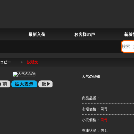
最新入荷
お客様の声
新着
コピー
>
説明文
人气の品物
商品品番：
0
円
市場価格：
0円
小売価格：
在庫状況： 無し