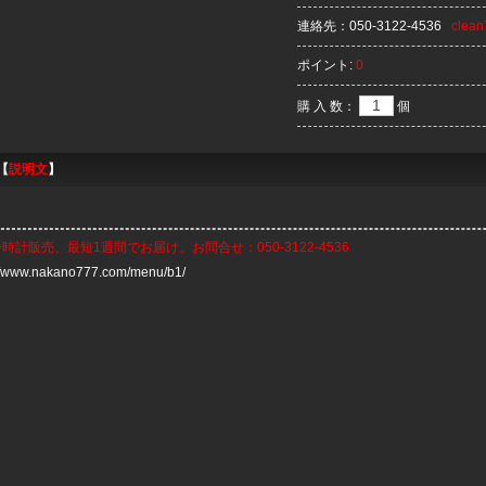
連絡先：
050-3122-4536
clea
ポイント:
0
購 入 数：
個
【
説明文
】
ー時計
販売、最短1週間でお届け。お問合せ：050-3122-4536
://www.nakano777.com/menu/b1/