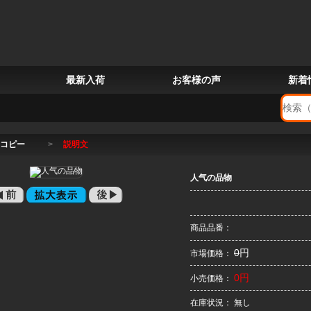
最新入荷
お客様の声
新着
コピー
>
説明文
人气の品物
商品品番：
0
円
市場価格：
0円
小売価格：
在庫状況： 無し