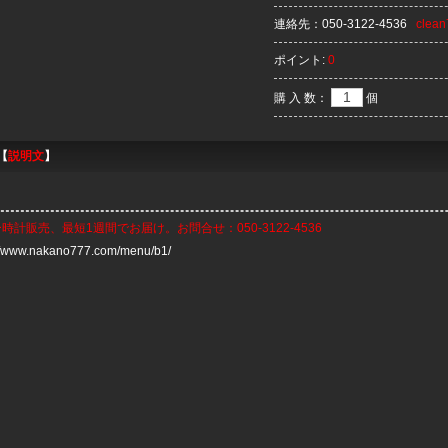
連絡先：
050-3122-4536
clea
ポイント:
0
購 入 数：
個
【
説明文
】
ー時計
販売、最短1週間でお届け。お問合せ：050-3122-4536
://www.nakano777.com/menu/b1/