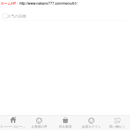
ホームHP：
http://www.nakano777.com/menu/b1/





スーパーコピー時計
お客様の声
IDを取得
会員ログイン
買い物かご