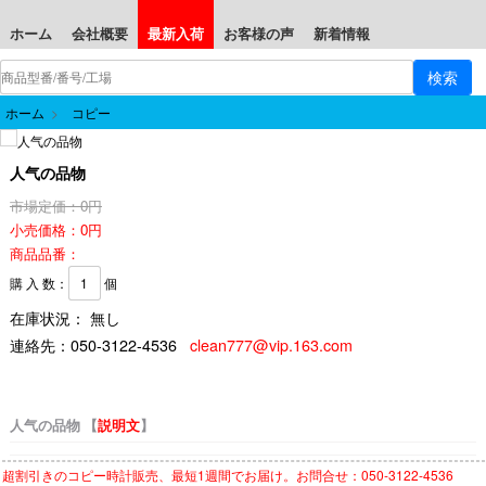
ホーム
会社概要
最新入荷
お客様の声
新着情報
ホーム
>
コピー
人气の品物
市場定価：0円
小売価格：0円
商品品番：
購 入 数：
個
在庫状況： 無し
連絡先：
050-3122-4536
clean777@vip.163.com
人气の品物 【
説明文
】
超割引きの
コピー時計
販売、最短1週間でお届け。お問合せ：050-3122-4536