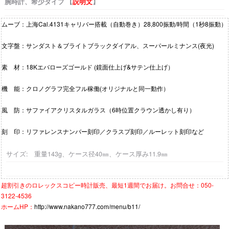
腕時計、希少タイプ 【
説明文
】
ムーブ：上海Cal.4131キャリバー搭載（自動巻き）28,800振動/時間（1秒8振動）
文字盤：サンダスト＆ブライトブラックダイアル、スーパールミナンス(夜光)
素 材：18Kエバローズゴールド (鏡面仕上げ&サテン仕上げ）
機 能：クロノグラフ完全フル稼働(オリジナルと同一動作）
風 防：サファイアクリスタルガラス（6時位置クラウン透かし有り）
刻 印：リファレンスナンバー刻印／クラスプ刻印／ルーレット刻印など
サイズ: 重量143g、ケース径40㎜、ケース厚み11.9㎜
超割引きの
ロレックスコピー時計
販売、最短1週間でお届け。お問合せ：050-
3122-4536
ホームHP：
http://www.nakano777.com/menu/b11/