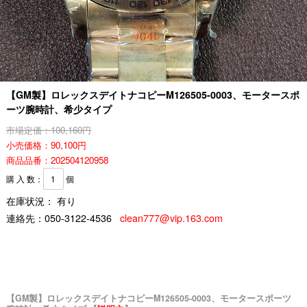
【GM製】ロレックスデイトナコピーM126505-0003、モータースポ
ーツ腕時計、希少タイプ
市場定価：100,160円
小売価格：90,100円
商品品番：202504120958
購 入 数：
個
在庫状況： 有り
連絡先：
050-3122-4536
clean777@vip.163.com
【GM製】ロレックスデイトナコピーM126505-0003、モータースポーツ