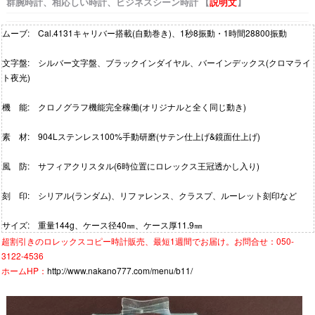
群腕時計、相応しい時計、ビジネスシーン時計 【
説明文
】
ムーブ: Cal.4131キャリバー搭載(自動巻き)、1秒8振動・1時間28800振動
文字盤: シルバー文字盤、ブラックインダイヤル、バーインデックス(クロマライ
ト夜光)
機 能: クロノグラフ機能完全稼働(オリジナルと全く同じ動き)
素 材: 904Lステンレス100%手動研磨(サテン仕上げ&鏡面仕上げ)
風 防: サフィアクリスタル(6時位置にロレックス王冠透かし入り)
刻 印: シリアル(ランダム)、リファレンス、クラスプ、ルーレット刻印など
サイズ: 重量144g、ケース径40㎜、ケース厚11.9㎜
超割引きの
ロレックスコピー時計
販売、最短1週間でお届け。お問合せ：050-
3122-4536
ホームHP：
http://www.nakano777.com/menu/b11/