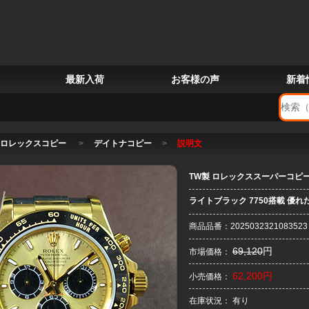
最新入荷
お客様の声
新着
ロレックスコピー
>
デイトナコピー
>
説明文
TW製 ロレックススーパーコピー 
ライトブラック 7750搭載 優れ
商品品番：2025032321083523
69,120
円
市場価格：
62,200円
小売価格：
在庫状況： 有り