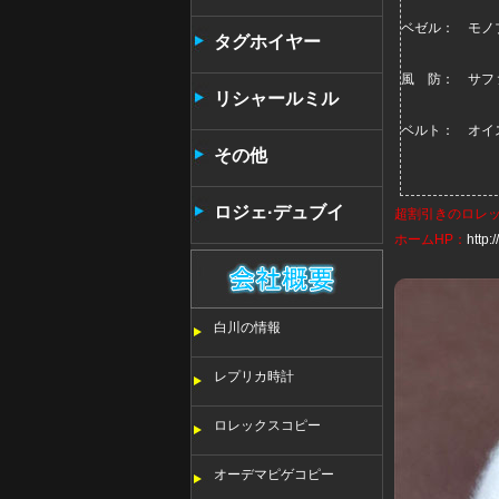
ベゼル： モノ
タンタン
タグホイヤー
風 防： サフ
リシャールミル
ベルト： オイ
その他
ロジェ·デュブイ
超割引きの
ロレ
ホームHP：
http
白川の情報
レプリカ時計
ロレックスコピー
オーデマピゲコピー