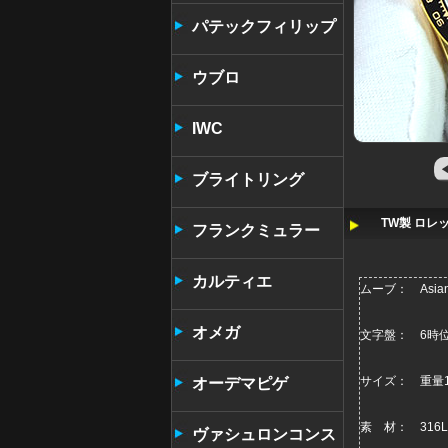
パテックフィリップ
ウブロ
IWC
ブライトリング
TW製 ロレ
フランクミュラー
カルティエ
ムーブ： Asia
オメガ
文字盤： 6時位
サイズ： 重量1
オーデマピゲ
素 材： 316
ヴァシュロンコンス