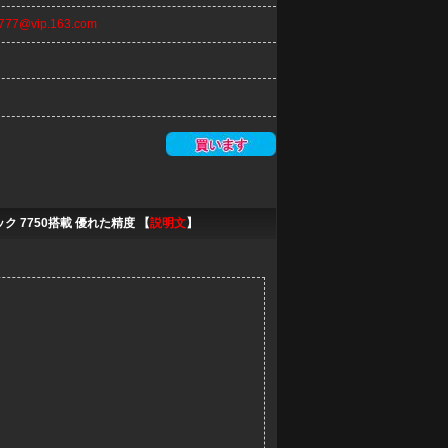
n777@vip.163.com
 7750搭載 優れた精度 【
説明文
】