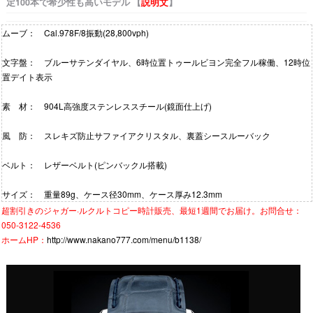
定100本で希少性も高いモデル 【
説明文
】
ムーブ： Cal.978F/8振動(28,800vph)
文字盤： ブルーサテンダイヤル、6時位置トゥールビヨン完全フル稼働、12時位
置デイト表示
素 材： 904L高強度ステンレススチール(鏡面仕上げ)
風 防： スレキズ防止サファイアクリスタル、裏蓋シースルーバック
ベルト： レザーベルト(ピンバックル搭載)
サイズ： 重量89g、ケース径30mm、ケース厚み12.3mm
超割引きの
ジャガー·ルクルトコピー時計
販売、最短1週間でお届け。お問合せ：
050-3122-4536
ホームHP：
http://www.nakano777.com/menu/b1138/