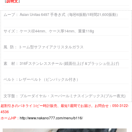
【
説明文
】
ムーブ： Asian Unitas 6497 手巻き式（毎秒6振動/1時間21,600振動）
サイズ： ケース径44mm、ケース厚14mm、重量118g
風 防： トーム型サファイアクリスタルガラス
素 材： 316Fステンレススチール (鏡面仕上げ &ブラッシュ仕上げ)
ベルト：レザーベルト（ピンバックル付き）
文字盤： ブルーダイヤル・スーパールミナスインデックス(ブルー夜光)
超割引きの
パネライコピー時計
販売、最短1週間でお届け。お問合せ：050-3122-
4536
ホームHP：
http://www.nakano777.com/menu/b116/