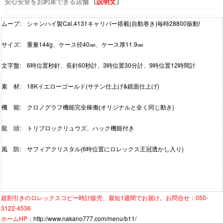
安心安全をお約束できる店舗 【
説明文
】
ムーブ: シャンハイ製Cal.4131キャリバー搭載(自動巻き)毎時28800振動!
サイズ: 重量144g、ケース径40㎜、ケース厚11.9㎜
文字盤: 6時位置秒針、長針60秒計、3時位置30分計、9時位置12時間計
素 材: 18Kイエローゴールド(サテン仕上げ&鏡面仕上げ)
機 能: クロノグラフ機能完全稼働(オリジナルと全く同じ動き)
龍 頭: トリプロックリュウズ、ハック機能付き
風 防: サフィアクリスタル(6時位置にロレックス王冠透かし入り)
超割引きの
ロレックスコピー時計
販売、最短1週間でお届け。お問合せ：050-
3122-4536
ホームHP：
http://www.nakano777.com/menu/b11/